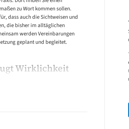
axis. Dort finden Sie einen
ermaßen zu Wort kommen sollen.
für, dass auch die Sichtweisen und
, die bisher im alltäglichen
meinsam werden Vereinbarungen
setzung geplant und begleitet.
gt Wirklichkeit
eil auch jenseits von Sprache statt
aute, die zum Teil nicht einmal
 Beratung wird ein besonderes
alb der Beziehungen – auch auf
rt wird und welche emotionalen