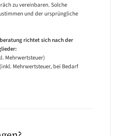
en. Insofern spielt die Frage:
räch zu vereinbaren. Solche
lie?“ eine ebenso wichtige Rolle,
bzustimmen und der ursprüngliche
nd ihre Mitglieder bereits gut
tenzen für deren
nen.
beratung richtet sich nach der
lieder:
tir: Anklagen, Beschwichtigen,
kl. Mehrwertsteuer)
(inkl. Mehrwertsteuer, bei Bedarf
agen?