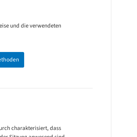
achen und zur Veränderung
weise und die verwendeten
ethoden
ationsmuster zwischen allen
nge sehr komplex werden lässt. Oft
hinzu. Diese entstehen durch mehr
yalitäten
zwischen
en Ordnung von Rollen und
nen – z.B. wenn sich ein Elternteil
il verbündet. Oft werden solche
rch charakterisiert, dass
n
über Generationen unbewusst
n der Sitzung anwesend sind.