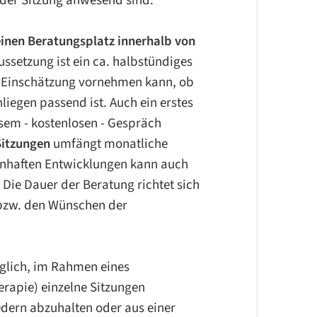
mständen für alle so
 für einen Fisch die natürliche
 einen Beratungsplatz innerhalb von
sein, die Wirkung ungünstiger
ussetzung ist ein ca. halbstündiges
d später im konkreten Umgang
e Einschätzung vornehmen kann, ob
falls auch zum Wohl nachfolgender
liegen passend ist. Auch ein erstes
sem - kostenlosen - Gespräch
Sitzungen
umfängt monatliche
isenhaften Entwicklungen kann auch
Die Dauer der Beratung richtet sich
nierin in der Familientherapie, ist
 bzw. den Wünschen der
chische Gesundheit das
rt, an dem auch in dieser Hinsicht
rden … und entscheidend dafür, ob
glich, im Rahmen eines
mit unserer Umwelt verständigen
erapie) einzelne Sitzungen
ebenshaltungen“*
retten, die unsere
dern abzuhalten oder aus einer