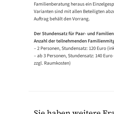
Kommunikation einschränken und verzerr
Familienberatung heraus ein Einzelgesp
„Was fördert den Selbstwert in der Fami
Varianten sind mit allen Beteiligten a
wie der Blick auf das, was die Familie u
Auftrag behält den Vorrang.
machen und welche vorhandenen Kompe
Weiterentwicklung genutzt werden kön
Der Stundensatz für Paar- und Familien
Anzahl der teilnehmenden Familienmitg
* Die 4 Überlebenshaltungen nach V. Sa
– 2 Personen, Stundensatz: 120 Euro (in
Rationalisieren, Ablenken
– ab 3 Personen, Stundensatz: 140 Euro 
zzgl. Raumkosten)
Sie haben weitere Fr