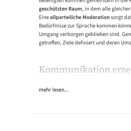
Beteiligten kommen gemeinsam in die Pr
geschützten Raum
, in dem alle gleich
Eine
allparteiliche Moderation
sorgt da
Bedürfnisse zur Sprache kommen können
Umgang verborgen geblieben sind. Ge
getroffen, Ziele definiert und deren Um
Kommunikation erzeu
Kommunikation findet zu einem großen T
mehr lesen...
– etwa durch Handlungen, Gesten oder L
bewusst wahrgenommen werden. In der
Augenmerk darauf gerichtet, wie innerh
nicht-sprachlicher Ebene – kommunizie
Auswirkungen das hat.