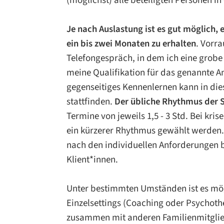
weitergegeben. Dann wirken sie unter U
selbstverständlich, wie ‚das Wasser, das
Je nach Auslastung ist es gut möglich,
Umgebung ist‘. Ein erster Schritt kann 
ein bis zwei Monaten zu erhalten
. Vorra
Strukturen und Regeln zu erkennen un
Telefongespräch, in dem ich eine grob
miteinander zu verbessern – gegebenen
meine Qualifikation für das genannte An
Generationen.
gegenseitiges Kennenlernen kann in die
stattfinden.
Der übliche Rhythmus der 
Wertschätzung
Termine von jeweils 1,5 - 3 Std. Bei kr
ein kürzerer Rhythmus gewählt werden. 
Nach Virginia Satir, der bedeutenden Pio
nach den individuellen Anforderungen
einer der wichtigsten Faktoren für psy
Klient*innen.
Selbstwertgefühl
. Die Familie ist der O
unsere frühesten Grundlagen gelegt we
Unter bestimmten Umständen ist es mö
wir uns später sicher und authentisch 
Einzelsettings (Coaching oder Psychoth
können, oder uns in sogenannte
„Überl
zusammen mit anderen Familienmitglie